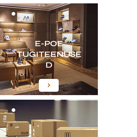
E-POE
TUGITEENUSE
D