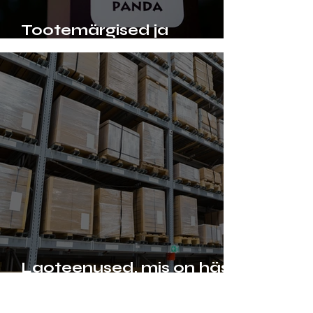
Tootemärgised ja
kaubamärgid
Laoteenused, mis on hästi
planeeritud
1
/
7