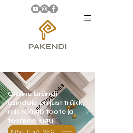
Oluline brändi
esindaja on just trükk,
mis räägib toote ja
teenuse lugu
KÜSI LISAINFOT