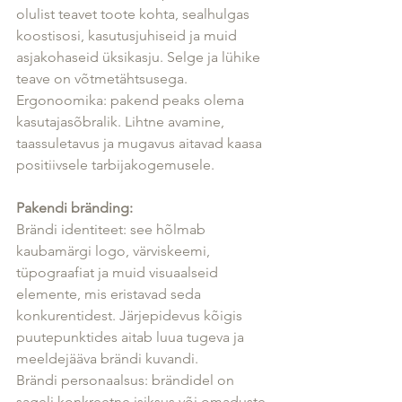
olulist teavet toote kohta, sealhulgas 
koostisosi, kasutusjuhiseid ja muid 
asjakohaseid üksikasju. Selge ja lühike 
teave on võtmetähtsusega.
Ergonoomika: pakend peaks olema 
kasutajasõbralik. Lihtne avamine, 
taassuletavus ja mugavus aitavad kaasa 
positiivsele tarbijakogemusele.
Pakendi bränding:
Brändi identiteet: see hõlmab 
kaubamärgi logo, värviskeemi, 
tüpograafiat ja muid visuaalseid 
elemente, mis eristavad seda 
konkurentidest. Järjepidevus kõigis 
puutepunktides aitab luua tugeva ja 
meeldejääva brändi kuvandi.
Brändi personaalsus: brändidel on 
sageli konkreetne isiksus või omaduste 