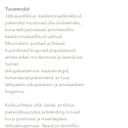
Turutrendid
: 
Jätkusuutlikkus: keskkonnasõbralikud 
pakendid muutuvad üha olulisemaks, 
kuna tarbijad seavad prioriteediks 
keskkonnateadlikud valikud.
Minimalism: puhtad ja lihtsad 
kujundused koguvad populaarsust, 
andes edasi modernsuse ja keerukuse 
tunnet.
Isikupärastamine: kaubamärgid 
kohandavad pakendeid, et luua 
tarbijatele isikupärasem ja ainulaadsem 
kogemus.
Kokkuvõtteks võib öelda, et tõhus 
pakendikujundus ja bränding loovad 
koos positiivse ja meeldejääva 
tarbijakogemuse. Need on tervikliku 