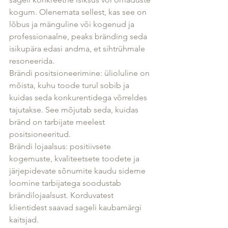
kogum. Olenemata sellest, kas see on 
lõbus ja mänguline või kogenud ja 
professionaalne, peaks bränding seda 
isikupära edasi andma, et sihtrühmale 
resoneerida.
Brändi positsioneerimine: ülioluline on 
mõista, kuhu toode turul sobib ja 
kuidas seda konkurentidega võrreldes 
tajutakse. See mõjutab seda, kuidas 
bränd on tarbijate meelest 
positsioneeritud.
Brändi lojaalsus: positiivsete 
kogemuste, kvaliteetsete toodete ja 
järjepidevate sõnumite kaudu sideme 
loomine tarbijatega soodustab 
brändilojaalsust. Korduvatest 
klientidest saavad sageli kaubamärgi 
kaitsjad.