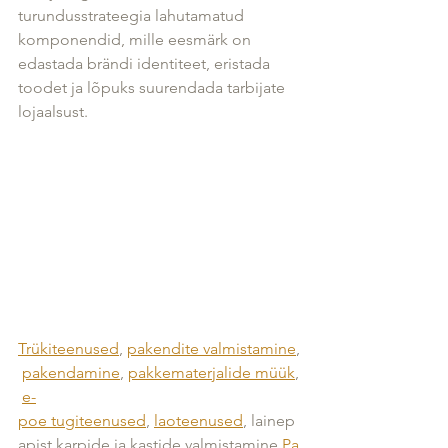
turundusstrateegia lahutamatud 
komponendid, mille eesmärk on 
edastada brändi identiteet, eristada 
toodet ja lõpuks suurendada tarbijate 
lojaalsust.
Trükiteenused
,
pakendite
valmistamine
,
pakendamine
,
pakkematerjalide
müük
,
e-
poe
tugiteenused
,
laoteenused
,
lainep
apist
karpide
ja
kastide
valmistamine
Pa