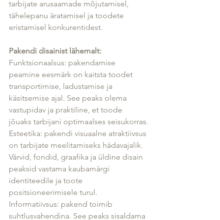
tarbijate arusaamade mõjutamisel, 
tähelepanu äratamisel ja toodete 
eristamisel konkurentidest.
Pakendi disainist lähemalt: 
Funktsionaalsus: pakendamise 
peamine eesmärk on kaitsta toodet 
transportimise, ladustamise ja 
käsitsemise ajal. See peaks olema 
vastupidav ja praktiline, et toode 
jõuaks tarbijani optimaalses seisukorras.
Esteetika: pakendi visuaalne atraktiivsus 
on tarbijate meelitamiseks hädavajalik. 
Värvid, fondid, graafika ja üldine disain 
peaksid vastama kaubamärgi 
identiteedile ja toote 
positsioneerimisele turul.
Informatiivsus: pakend toimib 
suhtlusvahendina. See peaks sisaldama 