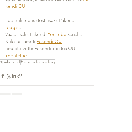
kendi
OÜ
Loe trükiteenustest lisaks Pakendi 
blogist
.
Vaata lisaks Pakendi 
YouTube
 kanalit.
Külasta samuti 
Pakendi OÜ
emaettevõtte Pakenditööstus OÜ 
kodulehte
.
#pakendid
#pakendibranding
See All
Recent Posts